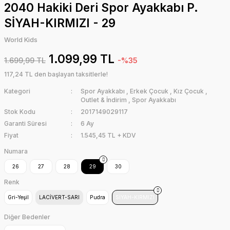
2040 Hakiki Deri Spor Ayakkabı P.
SİYAH-KIRMIZI - 29
World Kids
1.099,99 TL
1.699,99 TL
-%35
117,24 TL den başlayan taksitlerle!
Kategori
Spor Ayakkabı
,
Erkek Çocuk
,
Kız Çocuk
,
Outlet & İndirim
,
Spor Ayakkabı
Stok Kodu
2017149029117
Garanti Süresi
6 Ay
Fiyat
1.545,45 TL + KDV
Numara
26
27
28
29
30
Renk
Gri-Yeşil
LACİVERT-SARI
Pudra
SİYAH-KIRMIZI
Diğer Bedenler