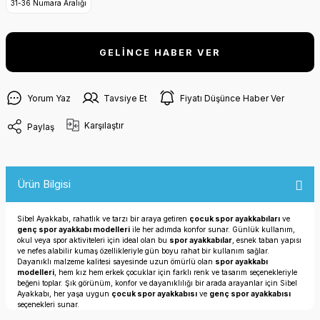
31-36 Numara Aralığı
GELİNCE HABER VER
Yorum Yaz
Tavsiye Et
Fiyatı Düşünce Haber Ver
Karşılaştır
Paylaş
Ürün Bilgisi
Sibel Ayakkabı, rahatlık ve tarzı bir araya getiren
çocuk spor ayakkabıları
ve
genç spor ayakkabı modelleri
ile her adımda konfor sunar. Günlük kullanım,
okul veya spor aktiviteleri için ideal olan bu
spor ayakkabılar
, esnek taban yapısı
ve nefes alabilir kumaş özellikleriyle gün boyu rahat bir kullanım sağlar.
Dayanıklı malzeme kalitesi sayesinde uzun ömürlü olan
spor ayakkabı
modelleri
, hem kız hem erkek çocuklar için farklı renk ve tasarım seçenekleriyle
beğeni toplar. Şık görünüm, konfor ve dayanıklılığı bir arada arayanlar için Sibel
Ayakkabı, her yaşa uygun
çocuk spor ayakkabısı
ve
genç spor ayakkabısı
seçenekleri sunar.